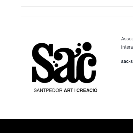
Assoc
inter
sac-s