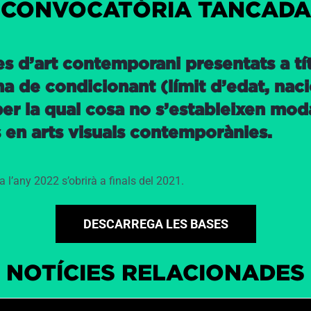
CONVOCATÒRIA TANCADA
 d’art contemporani presentats a títo
de condicionant (límit d’edat, nacion
er la qual cosa no s’estableixen modal
s en arts visuals contemporànies.
 l’any 2022 s’obrirà a finals del 2021.
DESCARREGA LES BASES
NOTÍCIES RELACIONADES