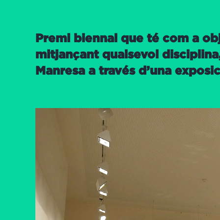
Premi biennal que té com a obj
mitjançant qualsevol disciplina
Manresa a través d’una exposici