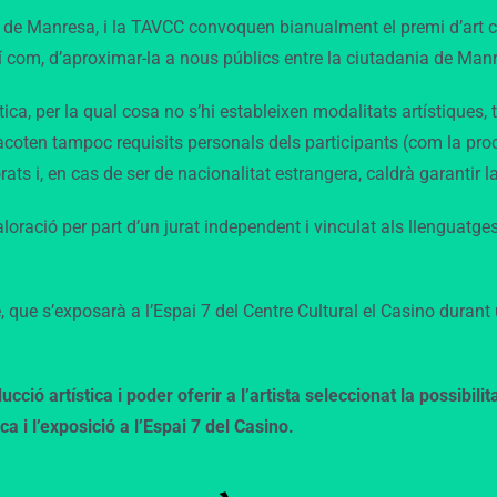
nt de Manresa, i la TAVCC convoquen bianualment el premi d’art 
í com, d’aproximar-la a nous públics entre la ciutadania de Man
ca, per la qual cosa no s’hi estableixen modalitats artístiques, to
ten tampoc requisits personals dels participants (com la procedè
ts i, en cas de ser de nacionalitat estrangera, caldrà garantir la 
loració per part d’un jurat independent i vinculat als llenguatges 
, que s’exposarà a l’Espai 7 del Centre Cultural el Casino duran
ó artística i poder oferir a l’artista seleccionat la possibilita
a i l’exposició a l’Espai 7 del Casino.