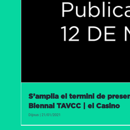
S’amplia el termini de prese
Biennal TAVCC | el Casino
Dijous | 21/01/2021