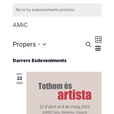
No hi ha esdeveniments pròxims.
AMiC
Navega
Propers
Cerca
Llista
Navegaci
de
Selecciona
visual
visuali
Darrers Esdeveniments
i
Esdeve
una
cerca
ABR.
data.
22
d'Esdeve
2022