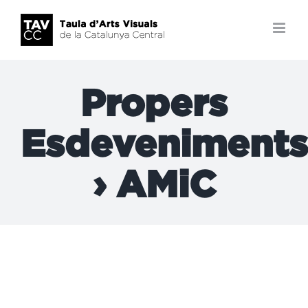
Skip
to
content
Propers
Esdeveniments
› AMiC