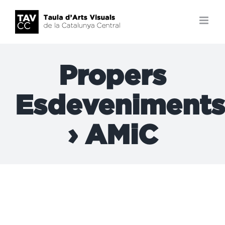
Skip
to
content
Propers
Esdeveniments
› AMiC