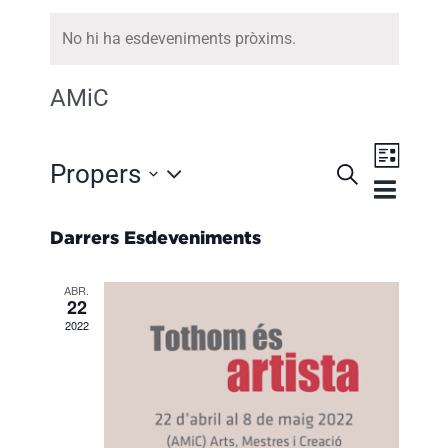
No hi ha esdeveniments pròxims.
AMiC
Navega
Propers
Cerca
Llista
Navegaci
de
Selecciona
visual
visuali
Darrers Esdeveniments
i
Esdeve
una
cerca
ABR.
data.
22
d'Esdeve
2022